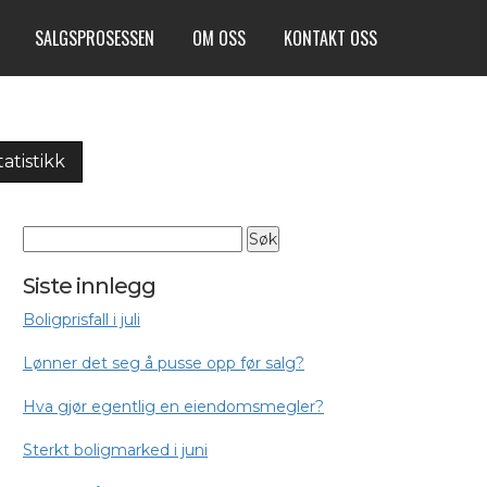
SALGSPROSESSEN
OM OSS
KONTAKT OSS
tatistikk
Siste innlegg
Boligprisfall i juli
Lønner det seg å pusse opp før salg?
Hva gjør egentlig en eiendomsmegler?
Sterkt boligmarked i juni