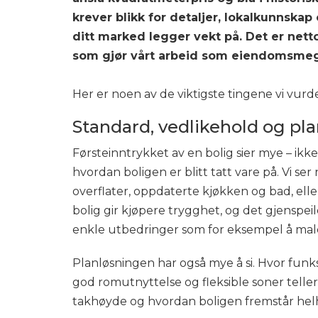
krever blikk for detaljer, lokalkunnskap
ditt marked legger vekt på. Det er nett
som gjør vårt arbeid som eiendomsmegl
Her er noen av de viktigste tingene vi vurd
Standard, vedlikehold og pl
Førsteinntrykket av en bolig sier mye – ik
hvordan boligen er blitt tatt vare på. Vi se
overflater, oppdaterte kjøkken og bad, ell
bolig gir kjøpere trygghet, og det gjenspeiles
enkle utbedringer som for eksempel å male
Planløsningen har også mye å si. Hvor funk
god romutnyttelse og fleksible soner teller p
takhøyde og hvordan boligen fremstår helh