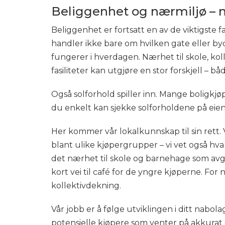
Beliggenhet og nærmiljø –
Beliggenhet er fortsatt en av de viktigste 
handler ikke bare om hvilken gate eller b
fungerer i hverdagen. Nærhet til skole, ko
fasiliteter kan utgjøre en stor forskjell – bå
Også solforhold spiller inn. Mange boligkjøp
du enkelt kan sjekke solforholdene på eie
Her kommer vår lokalkunnskap til sin rett.
blant ulike kjøpergrupper – vi vet også hva de
det nærhet til skole og barnehage som avgjø
kort vei til café for de yngre kjøperne. F
kollektivdekning.
Vår jobb er å følge utviklingen i ditt nabol
potensielle kjøpere som venter på akkurat 