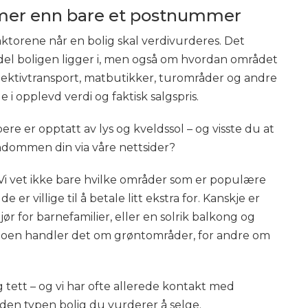
 mer enn bare et postnummer
faktorene når en bolig skal verdivurderes. Det
ydel boligen ligger i, men også om hvordan området
llektivtransport, matbutikker, turområder og andre
de i opplevd verdi og faktisk salgspris.
ere er opptatt av lys og kveldssol – og visste du at
ndommen din via våre nettsider?
 Vi vet ikke bare hvilke områder som er populære
 er villige til å betale litt ekstra for. Kanskje er
r for barnefamilier, eller en solrik balkong og
or noen handler det om grøntområder, for andre om
ag tett – og vi har ofte allerede kontakt med
den typen bolig du vurderer å selge.