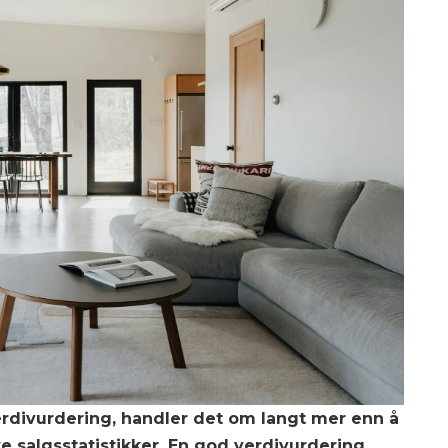
erdivurdering, handler det om langt mer enn å
ke salgsstatistikker. En god verdivurdering