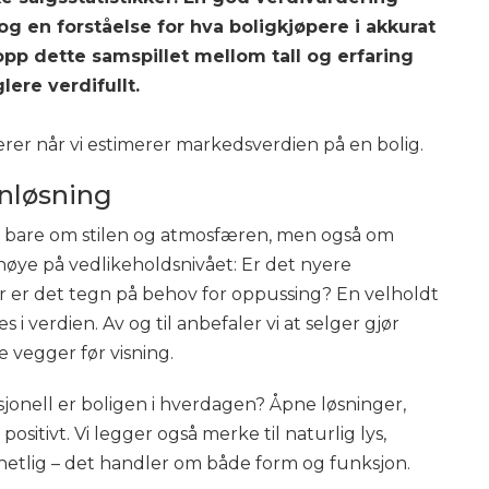
 og en forståelse for hva boligkjøpere i akkurat
opp dette samspillet mellom tall og erfaring
ere verdifullt.
erer når vi estimerer markedsverdien på en bolig.
anløsning
ke bare om stilen og atmosfæren, men også om
r nøye på vedlikeholdsnivået: Er det nyere
er er det tegn på behov for oppussing? En velholdt
 i verdien. Av og til anbefaler vi at selger gjør
 vegger før visning.
sjonell er boligen i hverdagen? Åpne løsninger,
ositivt. Vi legger også merke til naturlig lys,
etlig – det handler om både form og funksjon.