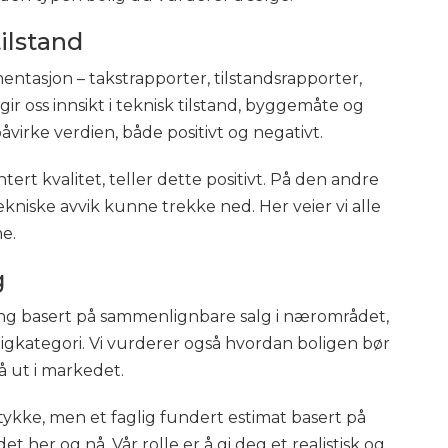
ilstand
ntasjon – takstrapporter, tilstandsrapporter,
ir oss innsikt i teknisk tilstand, byggemåte og
virke verdien, både positivt og negativt.
rt kvalitet, teller dette positivt. På den andre
kniske avvik kunne trekke ned. Her veier vi alle
e.
g
ring basert på sammenlignbare salg i nærområdet,
ligkategori. Vi vurderer også hvordan boligen bør
å ut i markedet.
tykke, men et faglig fundert estimat basert på
t her og nå. Vår rolle er å gi deg et realistisk og