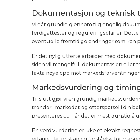
Dokumentasjon og teknisk t
Vi går grundig gjennom tilgjengelig dokume
ferdigattester og reguleringsplaner. Dette g
eventuelle fremtidige endringer som kan på
Er det nylig utførte arbeider med dokumente
siden vil mangelfull dokumentasjon eller te
fakta nøye opp mot markedsforventningen
Markedsvurdering og timin
Til slutt gjør vi en grundig markedsvurde
trender i markedet og etterspørsel i din bo
presenteres og når det er mest gunstig å g
En verdivurdering er ikke et eksakt regnes
erfaring, kunnskap og forståelse for markede