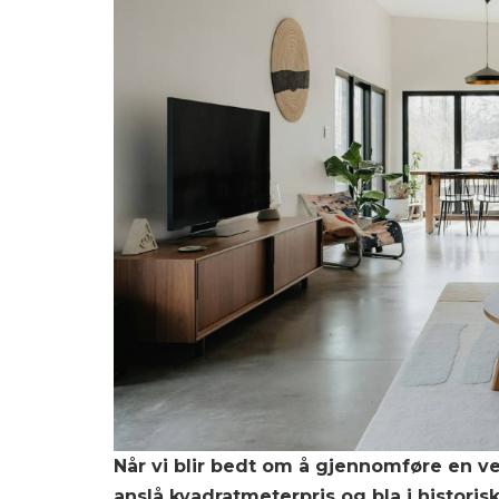
Når vi blir bedt om å gjennomføre en v
anslå kvadratmeterpris og bla i historis