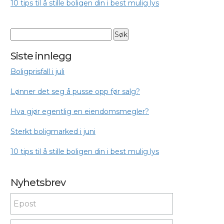
10 tips til å stille boligen din i best mulig lys
Siste innlegg
Boligprisfall i juli
Lønner det seg å pusse opp før salg?
Hva gjør egentlig en eiendomsmegler?
Sterkt boligmarked i juni
10 tips til å stille boligen din i best mulig lys
Nyhetsbrev
Nyhetsbrev
If you
are
human,